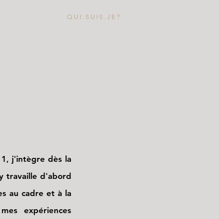
I N S T A G R A M
Q U I . S U I S . J E ?
C O N T A C T
, j'intègre dès la
y travaille d'abord
s au cadre et à la
r mes expériences