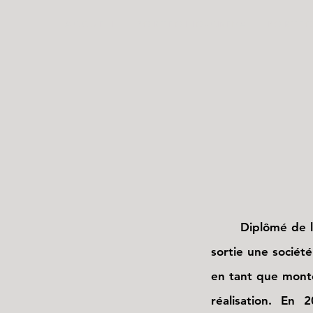
A C C U E I L
P O R T F O L I O - CINEMA
P O R T F 
Diplômé de l'Inst
sortie une société
en tant que monte
réalisation. En 