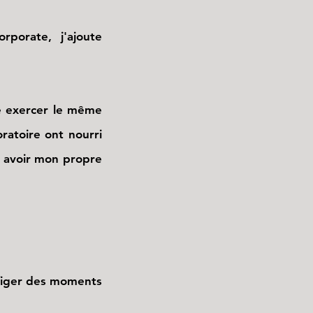
orate, j'ajoute
é exercer le même
ratoire ont nourri
à avoir mon propre
 figer des moments