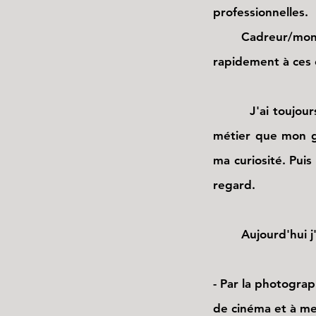
professionnelles.
Cadreur/monteu
rapidement à ces
J'ai toujours ét
métier que mon gr
ma curiosité. Pui
regard.
Aujourd'hui j'aime
- Par la photogra
de cinéma et à met