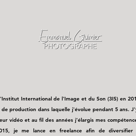
O L I O - PÊLE-MÊLE
S T I L L . P H O T O G R A P H Y
A F F I C H E S
itut International de l'Image et du Son (3IS) en 2011
 de production dans laquelle j'évolue pendant 5 ans. J'
ur vidéo et au fil des années j’élargis mes compétence
2015, je me lance en freelance afin de diversifie